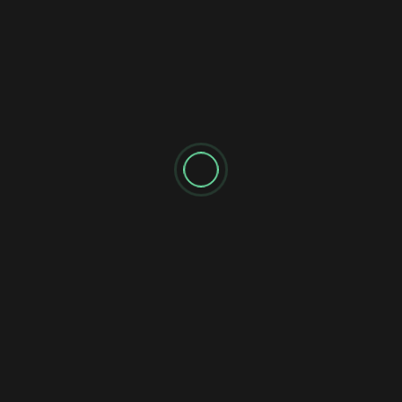
видеокарте и процессору
работать на полную, не
упираясь в перегрев,
просадки по питанию и
ограничения по слотам.
Как не переплатить
за имя
Чтобы не потеряться в океане
близких по характеристикам
моделей, полезно заранее решить,
какие функции для вас
обязательны, а какие относятся к
приятным, но не критичным
дополнениям. Составьте для себя
небольшой список базовых