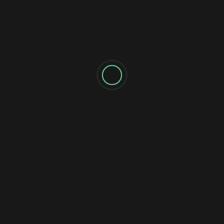
сприятие спокойным и предсказуемым, а значит,
ффективно, как создание эмоциональной реакции. Текст,
 выгоды, моментально выделяется из
 ближе и формируют доверие. Правильный баланс
ревращает сообщение в инструмент влияния на решение
оиграть вдвоём на одной консоли вечером после