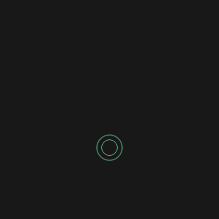
Ios
Смартфоны на базе iOS: преимущества и
недостатки
2 года тому назад
Redactor
Смартфон на базе айос Смартфон на базе iOS
Смартфоны на базе операционной системы iOS
пользуются огромной популярностью во всем
мире....